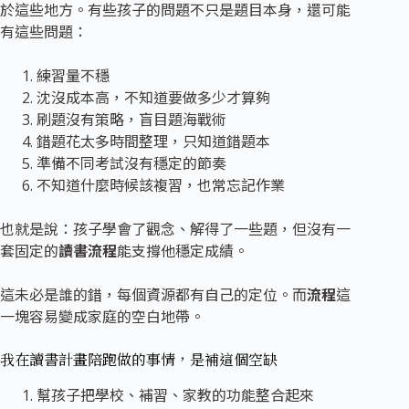
於這些地方。有些孩子的問題不只是題目本身，還可能
有這些問題：
練習量不穩
沈沒成本高，不知道要做多少才算夠
刷題沒有策略，盲目題海戰術
錯題花太多時間整理，只知道錯題本
準備不同考試沒有穩定的節奏
不知道什麼時候該複習，也常忘記作業
也就是說：孩子學會了觀念、解得了一些題，但沒有一
套固定的
讀書流程
能支撐他穩定成績。
這未必是誰的錯，每個資源都有自己的定位。而
流程
這
一塊容易變成家庭的空白地帶。
我在讀書計畫陪跑做的事情，是補
這個空缺
幫孩子把學校、補習、家教的功能整合起來