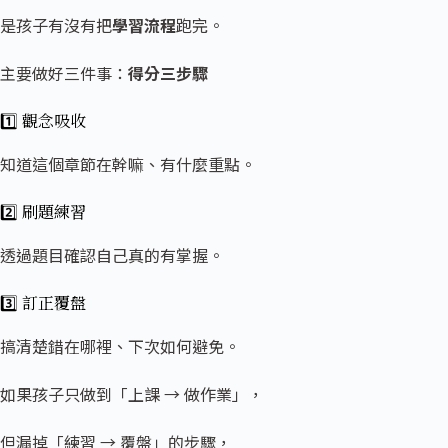
是孩子有沒有把
學習流程
跑完。
主要做好三件事：
得分三步驟
1️⃣
觀念吸收
知道這個章節在幹嘛、有什麼重點。
2️⃣
刷題練習
透過題目確認自己真的有掌握。
3️⃣
訂正覆盤
搞清楚錯在哪裡、下次如何避免。
如果孩子只做到「上課 → 做作業」，
但漏掉「練習 → 覆盤」的步驟，