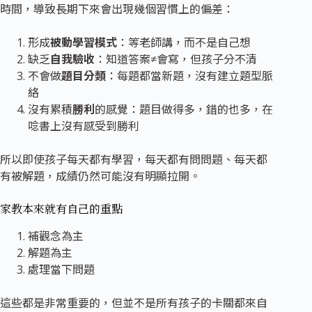
時間，導致長期下來會出現幾個習慣上的偏差：
形成
被動學習模式
：等老師講，而不是自己想
缺乏
自我驗收
：知道答案≠會寫，但孩子分不清
不會做
題目分類
：每題都當新題，沒有建立題型脈
絡
沒有累積
勝利
的感覺：題目做得多，錯的也多，在
唸書上沒有感受到勝利
所以即使孩子每天都有學習，每天都有問問題、每天都
有被解題，成績仍然可能沒有明顯拉開。
家教本來就有自
己的重點
補觀念為主
解題為主
處理當下問題
這些都是非常重要的，但並不是所有孩子的卡關都來自