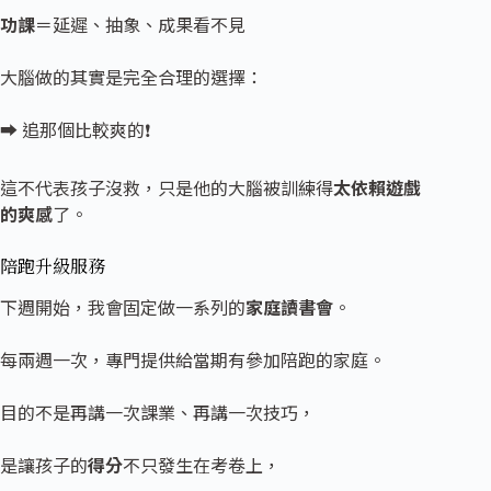
功課
＝延遲、抽象、成果看不見
大腦做的其實是完全合理的選擇：
➡ 追那個比較爽的❗
這不代表孩子沒救，只是他的大腦被訓練得
太依賴遊戲
的爽感
了。
陪跑
升級服務
下週開始，我會固定做一系列的
家庭讀書會
。
每兩週一次，專門提供給當期有參加陪跑的家庭。
目的不是再講一次課業、再講一次技巧，
是讓孩子的
得分
不只發生在考卷上，