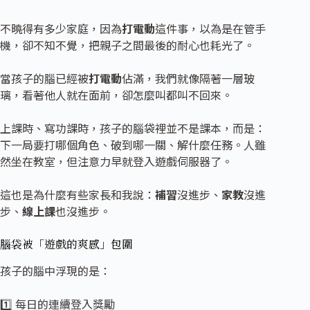
不曉得有多少家庭，因為
打電動
這件事，以為是在管手
機，卻不知不覺，把親子之間最後的耐心也耗光了。
當孩子的腦已經被
打電動
佔滿，我們就像隔著一層玻
璃，看著他人就在面前，卻怎麼叫都叫不回來。
上課時、寫功課時，孩子的腦袋裡並不是課本，而是：
下一局要打哪個角色、破到哪一關、解什麼任務。人雖
然坐在教室，但注意力早就登入遊戲伺服器了。
這也是為什麼有些家長和我說：
補習
沒進步、
家教
沒進
步、
線上課
也沒進步。
腦袋被「遊戲的爽感」包圍
孩子的腦中浮現的是：
1️⃣ 每日的連續登入獎勵