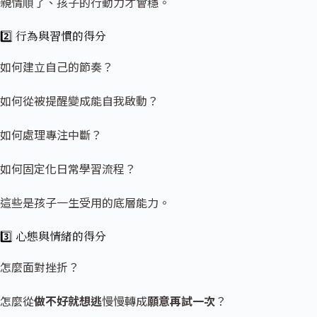
親情順了、孩子的行動力才會穩。
2️⃣ 行為與習
慣的得分
如何建立自己的節奏？
如何從被提醒變成能自我啟動？
如何處理專注中斷？
如何固定化日常學習流程？
這些是孩子一生受用的底層能力。
3️⃣ 心態與情
緒的得分
怎麼面對挫折？
怎麼從
做不好就想逃
慢慢轉成
願意再試一次
？