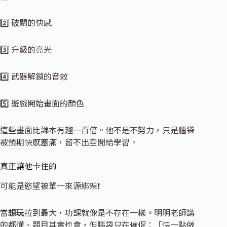
2️⃣ 破關的快感
3️⃣ 升級的亮光
4️⃣ 武器解鎖的音效
5️⃣ 遊戲開始畫面的顏色
這些畫面比課本有趣一百倍。他不是不努力，只是腦袋
被預期快感塞滿，留不出空間給學習。
真正讓
他卡住的
可能是慾望被單一來源綁架❗
當
想玩
拉到最大，功課就像是不存在一樣。明明老師講
的都懂、題目其實也會，但腦袋只在催促：「快一點做